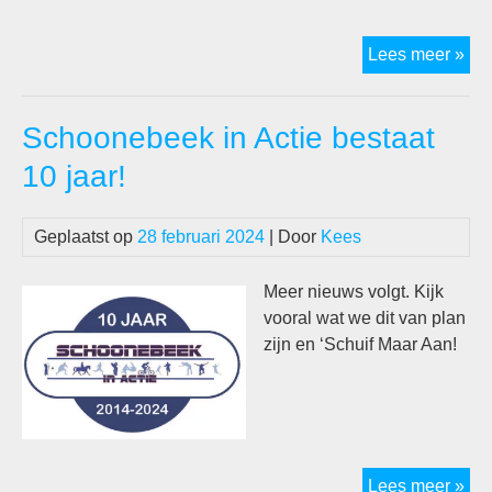
Sch
Lees meer »
Ma
Aan
Schoonebeek in Actie bestaat
nat,
ma
10 jaar!
gez
fee
Geplaatst op
28 februari 2024
| Door
Kees
Meer nieuws volgt. Kijk
vooral wat we dit van plan
zijn en ‘Schuif Maar Aan!
Sc
Lees meer »