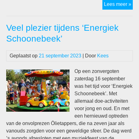
On
Lees meer »
ev
in
Veel plezier tijdens ‘Energiek
202
Sch
Schoonebeek’
Ma
Aan
Geplaatst op
21 september 2023
| Door
Kees
Op een zonvergoten
zaterdag 16 september
was het tijd voor ‘Energiek
Schoonebeek’. Met
allemaal doe-activiteiten
voor jong en oud. En met
een hernieuwd optreden
van de onvolprezen Ölietappers, die na zeven jaar als
vanouds zorgden voor een geweldige sfeer. De dag werd
’s avonds afgesloten met een muziekfeest van de