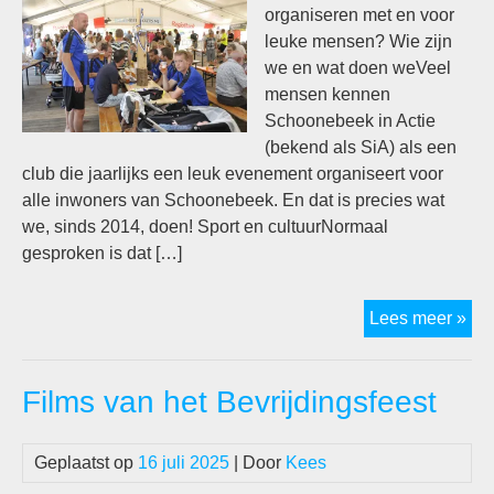
organiseren met en voor
leuke mensen? Wie zijn
we en wat doen weVeel
mensen kennen
Schoonebeek in Actie
(bekend als SiA) als een
club die jaarlijks een leuk evenement organiseert voor
alle inwoners van Schoonebeek. En dat is precies wat
we, sinds 2014, doen! Sport en cultuurNormaal
gesproken is dat […]
SiA
Lees meer »
zoe
nie
Films van het Bevrijdingsfeest
me
Geplaatst op
16 juli 2025
| Door
Kees