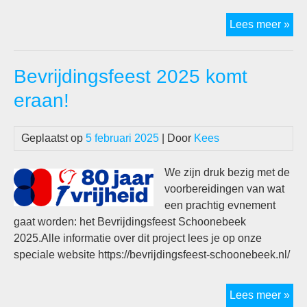
Het
Lees meer »
Bev
20
Bevrijdingsfeest 2025 komt
zit
er
eraan!
(bij
op
Geplaatst op
5 februari 2025
| Door
Kees
We zijn druk bezig met de
voorbereidingen van wat
een prachtig evnement
gaat worden: het Bevrijdingsfeest Schoonebeek
2025.Alle informatie over dit project lees je op onze
speciale website https://bevrijdingsfeest-schoonebeek.nl/
Bev
Lees meer »