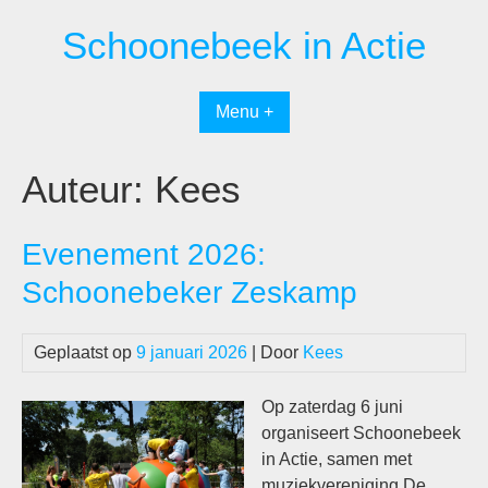
Spring
Schoonebeek in Actie
naar
inhoud
Menu +
Auteur:
Kees
Evenement 2026:
Schoonebeker Zeskamp
Geplaatst op
9 januari 2026
| Door
Kees
Op zaterdag 6 juni
organiseert Schoonebeek
in Actie, samen met
muziekvereniging De