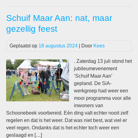
20
kom
Schuif Maar Aan: nat, maar
era
gezellig feest
Geplaatst op
18 augustus 2024
| Door
Kees
. Zaterdag 13 juli stond het
jubileumevenement
‘Schuif Maar Aan’
gepland. De SiA-
werkgroep had weer een
mooi programma voor alle
inwoners van
Schoonebeek voorbereid. Eén ding valt echter nooit zelf
regelen en dat is het weer. Dat was niet best, wat viel er
veel regen. Ondanks dat is het echter toch weer een
geslaagd en […]