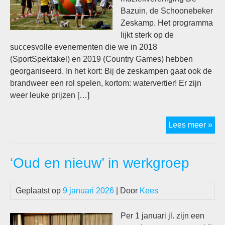
Bazuin, de Schoonebeker
Zeskamp. Het programma
lijkt sterk op de
succesvolle evenementen die we in 2018
(SportSpektakel) en 2019 (Country Games) hebben
georganiseerd. In het kort: Bij de zeskampen gaat ook de
brandweer een rol spelen, kortom: watervertier! Er zijn
weer leuke prijzen […]
Ev
Lees meer »
202
Sch
‘Oud en nieuw’ in werkgroep
Ze
Geplaatst op
9 januari 2026
| Door
Kees
Per 1 januari jl. zijn een