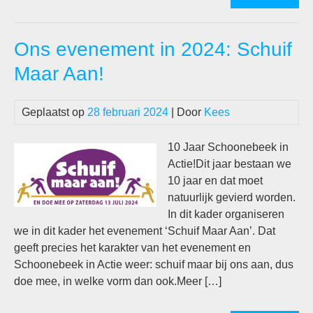
in
Act
Ons evenement in 2024: Schuif
bes
10
Maar Aan!
jaar
Geplaatst op
28 februari 2024
| Door
Kees
10 Jaar Schoonebeek in
Actie!Dit jaar bestaan we
10 jaar en dat moet
natuurlijk gevierd worden.
In dit kader organiseren
we in dit kader het evenement ‘Schuif Maar Aan’. Dat
geeft precies het karakter van het evenement en
Schoonebeek in Actie weer: schuif maar bij ons aan, dus
doe mee, in welke vorm dan ook.Meer […]