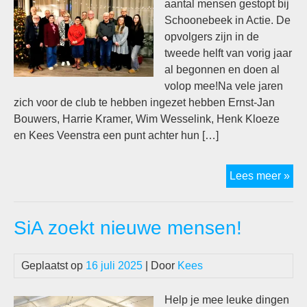
aantal mensen gestopt bij
Schoonebeek in Actie. De
opvolgers zijn in de
tweede helft van vorig jaar
al begonnen en doen al
volop mee!Na vele jaren
zich voor de club te hebben ingezet hebben Ernst-Jan
Bouwers, Harrie Kramer, Wim Wesselink, Henk Kloeze
en Kees Veenstra een punt achter hun […]
‘Ou
Lees meer »
en
nie
SiA zoekt nieuwe mensen!
in
wer
Geplaatst op
16 juli 2025
| Door
Kees
Help je mee leuke dingen