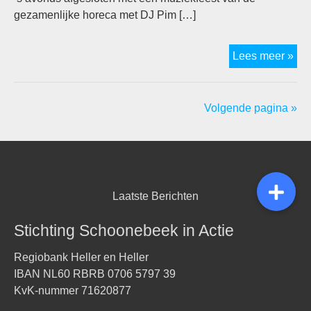
gezamenlijke horeca met DJ Pim […]
Vee
Lees meer »
ple
tij
‘En
Volgende pagina »
Sch
Laatste Berichten
Stichting Schoonebeek in Actie
Regiobank Heller en Heller
IBAN NL60 RBRB 0706 5797 39
KvK-nummer 71620877