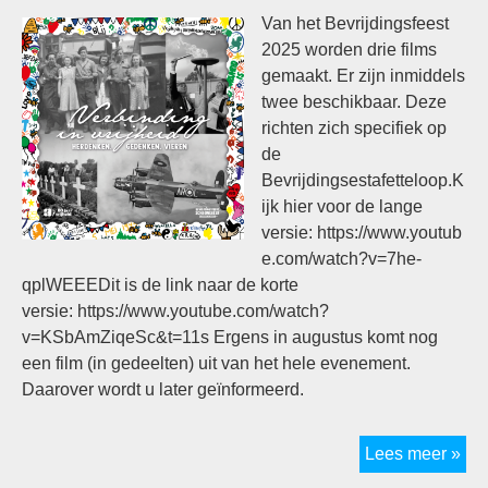
Van het Bevrijdingsfeest
2025 worden drie films
gemaakt. Er zijn inmiddels
twee beschikbaar. Deze
richten zich specifiek op
de
Bevrijdingsestafetteloop.K
ijk hier voor de lange
versie: https://www.youtub
e.com/watch?v=7he-
qplWEEEDit is de link naar de korte
versie: https://www.youtube.com/watch?
v=KSbAmZiqeSc&t=11s Ergens in augustus komt nog
een film (in gedeelten) uit van het hele evenement.
Daarover wordt u later geïnformeerd.
Fil
Lees meer »
van