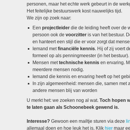
personen, maar het echte werk gebeurt in de werk
Het feitelijke bestuurswerk kost nauwelijks tijd.
We zijn op zoek naar:
Een
projectleider
die de leiding heeft over de
persoon ook de
voorzitter
is van het bestuur. 
en hanteert een stijl die er voor zorgt dat m
Iemand met
financiële kennis
. Hij of zij voert
formeel op als penningmeester (in het bestuur).
Mensen met
technische kennis
en ervaring. 
meerdere mensen nodig.
Iemand die kennis en ervaring heeft op het ge
In zijn algemeenheid: mensen die, samen met a
andere mensen blij van worden
U merkt het: we zoeken nog al wat.
Toch hopen we
te laten gaan als Schoonebeek gewend is.
Interesse?
Gewoon een mailtje sturen via deze
li
allemaal doen en hoe leuk het is. Klik
hier
maar ee