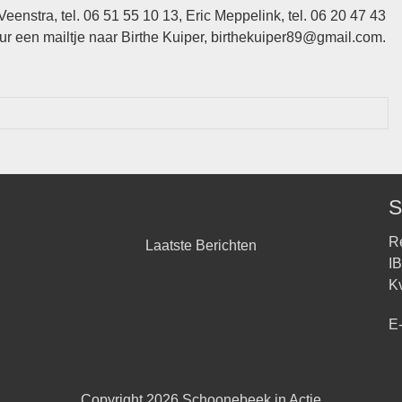
Veenstra, tel. 06 51 55 10 13, Eric Meppelink, tel. 06 20 47 43
uur een mailtje naar Birthe Kuiper, birthekuiper89@gmail.com.
S
Re
Laatste Berichten
I
K
E
Copyright 2026
Schoonebeek in Actie