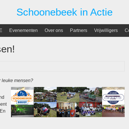
Schoonebeek in Actie
E
Evenementen
Over ons
Partners
Vrijwilligers
C
sen!
or leuke mensen?
nd
ment
 En