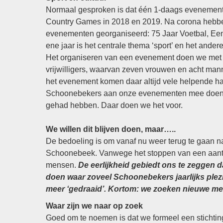
Normaal gesproken is dat één 1-daags evenement p
Country Games in 2018 en 2019. Na corona hebben
evenementen georganiseerd: 75 Jaar Voetbal, Een W
ene jaar is het centrale thema ‘sport’ en het andere 
Het organiseren van een evenement doen we met e
vrijwilligers, waarvan zeven vrouwen en acht mannen
het evenement komen daar altijd vele helpende hand
Schoonebekers aan onze evenementen mee doen en
gehad hebben. Daar doen we het voor.
We willen dit blijven doen, maar…..
De bedoeling is om vanaf nu weer terug te gaan 
Schoonebeek. Vanwege het stoppen van een aanta
mensen.
De eerlijkheid gebiedt ons te zeggen d
doen waar zoveel Schoonebekers jaarlijks plezi
meer ‘gedraaid’. Kortom: we zoeken nieuwe me
Waar zijn we naar op zoek
Goed om te noemen is dat we formeel een stichting 