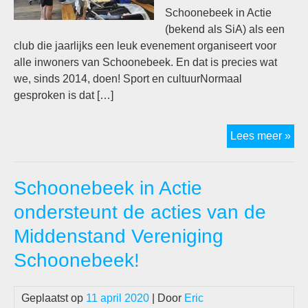
Schoonebeek in Actie
(bekend als SiA) als een
club die jaarlijks een leuk evenement organiseert voor
alle inwoners van Schoonebeek. En dat is precies wat
we, sinds 2014, doen! Sport en cultuurNormaal
gesproken is dat […]
SiA
Lees meer »
zoe
nie
Schoonebeek in Actie
me
ondersteunt de acties van de
Middenstand Vereniging
Schoonebeek!
Geplaatst op
11 april 2020
| Door
Eric