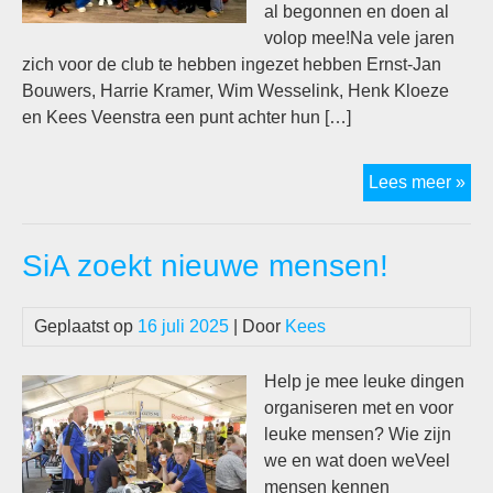
al begonnen en doen al
volop mee!Na vele jaren
zich voor de club te hebben ingezet hebben Ernst-Jan
Bouwers, Harrie Kramer, Wim Wesselink, Henk Kloeze
en Kees Veenstra een punt achter hun […]
‘Ou
Lees meer »
en
nie
SiA zoekt nieuwe mensen!
in
wer
Geplaatst op
16 juli 2025
| Door
Kees
Help je mee leuke dingen
organiseren met en voor
leuke mensen? Wie zijn
we en wat doen weVeel
mensen kennen