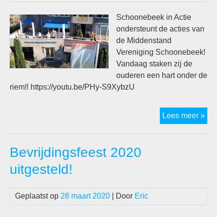
Schoonebeek in Actie
ondersteunt de acties van
de Middenstand
Vereniging Schoonebeek!
Vandaag staken zij de
ouderen een hart onder de
riem!! https://youtu.be/PHy-S9XybzU
Sc
Lees meer »
in
Act
Bevrijdingsfeest 2020
ond
de
uitgesteld!
act
van
Geplaatst op
28 maart 2020
| Door
Eric
de
Mid