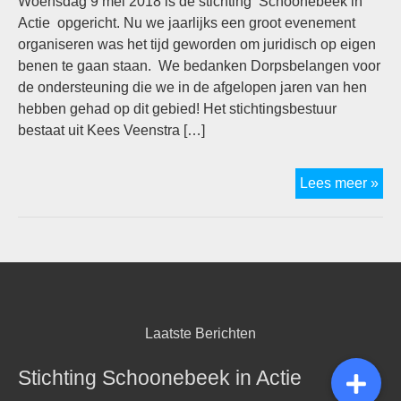
Woensdag 9 mei 2018 is de stichting Schoonebeek in
Actie opgericht. Nu we jaarlijks een groot evenement
organiseren was het tijd geworden om juridisch op eigen
benen te gaan staan. We bedanken Dorpsbelangen voor
de ondersteuning die we in de afgelopen jaren van hen
hebben gehad op dit gebied! Het stichtingsbestuur
bestaat uit Kees Veenstra […]
Sc
Lees meer »
in
Act
is
ee
sti
ge
Laatste Berichten
Stichting Schoonebeek in Actie