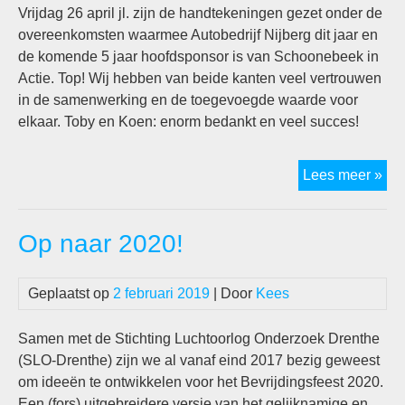
Vrijdag 26 april jl. zijn de handtekeningen gezet onder de
overeenkomsten waarmee Autobedrijf Nijberg dit jaar en
de komende 5 jaar hoofdsponsor is van Schoonebeek in
Actie. Top! Wij hebben van beide kanten veel vertrouwen
in de samenwerking en de toegevoegde waarde voor
elkaar. Toby en Koen: enorm bedankt en veel succes!
Lan
Lees meer »
hoo
Op naar 2020!
Geplaatst op
2 februari 2019
| Door
Kees
Samen met de Stichting Luchtoorlog Onderzoek Drenthe
(SLO-Drenthe) zijn we al vanaf eind 2017 bezig geweest
om ideeën te ontwikkelen voor het Bevrijdingsfeest 2020.
Een (fors) uitgebreidere versie van het gelijknamige en