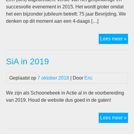
succesvolle evenement in 2015. Het wordt groter omdat
het een bijzonder jubileum betreft: 75 jaar Bevrijding. We
denken op dit moment aan een 4-daags […]
Op
Lees meer »
naa
202
SiA in 2019
Geplaatst op
7 oktober 2018
| Door
Eric
We zijn als Schoonebeek in Actie al in de voorbereiding
van 2019. Houd de website dus goed in de gaten!
SiA
Lees meer »
in
20