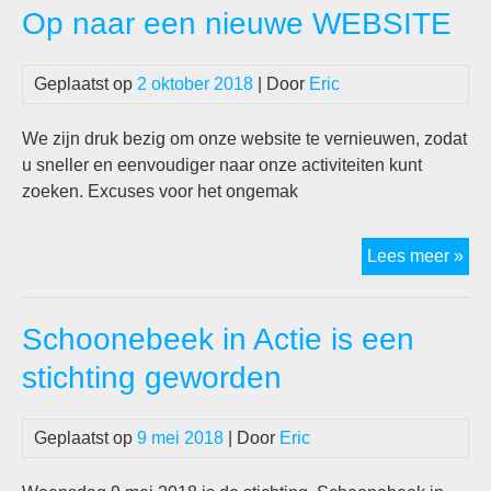
Op naar een nieuwe WEBSITE
Geplaatst op
2 oktober 2018
| Door
Eric
We zijn druk bezig om onze website te vernieuwen, zodat
u sneller en eenvoudiger naar onze activiteiten kunt
zoeken. Excuses voor het ongemak
Op
Lees meer »
naa
ee
Schoonebeek in Actie is een
nie
WE
stichting geworden
Geplaatst op
9 mei 2018
| Door
Eric