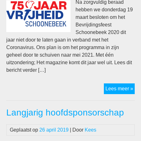
Ver
Na zorgvuldig beraad
Sch
hebben we donderdag 19
maart besloten om het
Bevrijdingsfeest
Schoonebeek 2020 dit
jaar niet door te laten gaan in verband met het
Coronavirus. Ons plan is om het programma in zijn
geheel door te schuiven naar mei 2021. Met één
uitzondering; Het magazine komt dit jaar wel uit. Lees dit
bericht verder […]
Bev
Lees meer »
20
uit
Langjarig hoofdsponsorschap
Geplaatst op
26 april 2019
| Door
Kees